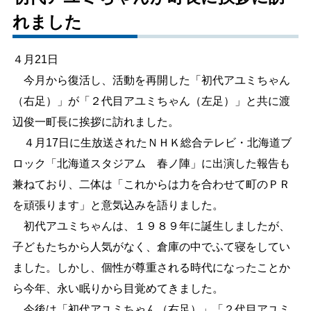
れました
しごと・産業
緊急・防災
４月21日
文字サイズ
今月から復活し、活動を再開した「初代アユミちゃん
（右足）」が「２代目アユミちゃん（左足）」と共に渡
標準
拡大
辺俊一町長に挨拶に訪れました。
色合い
４月17日に生放送されたＮＨＫ総合テレビ・北海道ブ
ロック「北海道スタジアム 春ノ陣」に出演した報告も
白
黒
黄
青
兼ねており、二体は「これからは力を合わせて町のＰＲ
を頑張ります」と意気込みを語りました。
リセット
初代アユミちゃんは、１９８９年に誕生しましたが、
子どもたちから人気がなく、倉庫の中でふて寝をしてい
language
ました。しかし、個性が尊重される時代になったことか
ら今年、永い眠りから目覚めてきました。
閉じる
今後は「初代アユミちゃん（右足）」「２代目アユミ