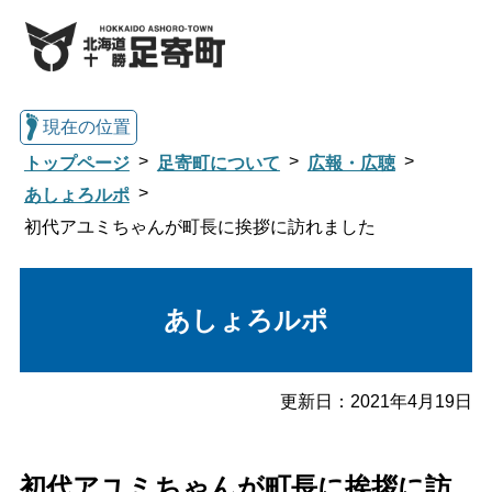
現在の位置
トップページ
足寄町について
広報・広聴
あしょろルポ
初代アユミちゃんが町長に挨拶に訪れました
総合トップへ戻る
あしょろルポ
くらし・行政情報トップ
足寄町について
暮らし・手続き
更新日：
2021年4月19日
子育て・教育
健康・福祉
初代アユミちゃんが町長に挨拶に訪