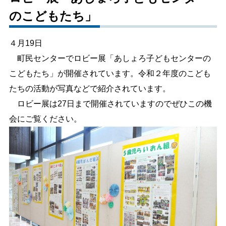
のこどもたち」
しごと・産業
緊急・防災
４月19日
文字サイズ
町民センターでロビー展「あしょろ子どもセンターの
こどもたち」が開催されています。令和２年度のこども
標準
拡大
たちの活動が写真などで紹介されています。
色合い
ロビー展は27日まで開催されていますのでぜひこの機
会にご覧ください。
白
黒
黄
青
リセット
language
閉じる