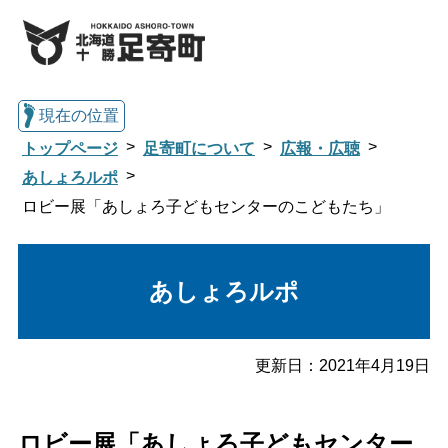
現在の位置
トップページ
足寄町について
広報・広聴
あしょろルポ
ロビー展「あしょろ子どもセンターのこどもたち」
総合トップへ戻る
あしょろルポ
くらし・行政情報トップ
足寄町について
暮らし・手続き
更新日：
2021年4月19日
子育て・教育
健康・福祉
ロビー展「あしょろ子どもセンター