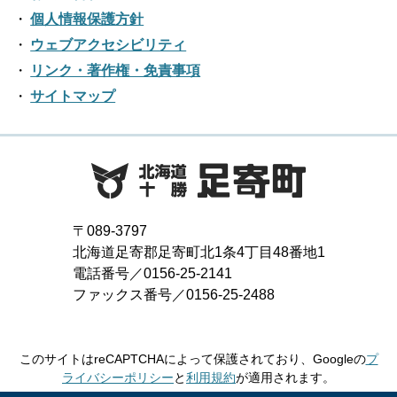
2019年06月
2023年01月
2018年07月
2022年02月
個人情報保護方針
2017年08月
2021年03月
2016年09月
2020年04月
2019年05月
ウェブアクセシビリティ
2018年06月
2022年01月
2017年07月
2021年02月
リンク・著作権・免責事項
2016年08月
2020年03月
2019年04月
2018年05月
サイトマップ
2017年06月
2021年01月
2016年07月
2020年02月
2019年03月
2018年04月
2017年05月
2016年06月
2020年01月
2019年02月
2018年03月
2017年04月
2016年05月
2019年01月
2018年02月
2017年03月
2016年04月
〒089-3797
2018年01月
北海道足寄郡足寄町北1条4丁目48番地1
2017年02月
2016年03月
電話番号／0156-25-2141
ファックス番号／0156-25-2488
2017年01月
2016年02月
2016年01月
このサイトはreCAPTCHAによって保護されており、Googleの
プ
ライバシーポリシー
と
利用規約
が適用されます。