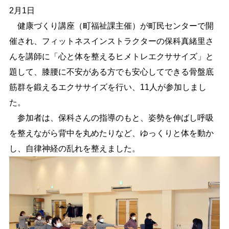
2月1日
しごと・産業
緊急・防災
健康づくり講座（町福祉課主催）が町民センターで開
催され、フィットネスインストラクターの保科真緒里さ
んを講師に「心と体を整えるヒメトレエクササイズ」と
文字サイズ
題して、膝腰に不安がある方でも安心してできる骨盤底
標準
拡大
筋群を鍛えるエクササイズを行い、11人が参加しまし
た。
色合い
参加者は、保科さんの指導のもと、姿勢を伸ばし呼吸
白
黒
黄
青
を整えながら背中を丸めたりなど、ゆっくりと体を動か
し、自律神経の乱れを整えました。
リセット
language
閉じる