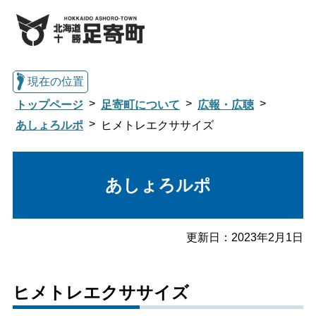
現在の位置
トップページ
足寄町について
広報・広聴
あしょろルポ
ヒメトレエクササイズ
総合トップへ戻る
あしょろルポ
くらし・行政情報トップ
更新日：
2023年2月1日
足寄町について
暮らし・手続き
ヒメトレエクササイズ
子育て・教育
健康・福祉