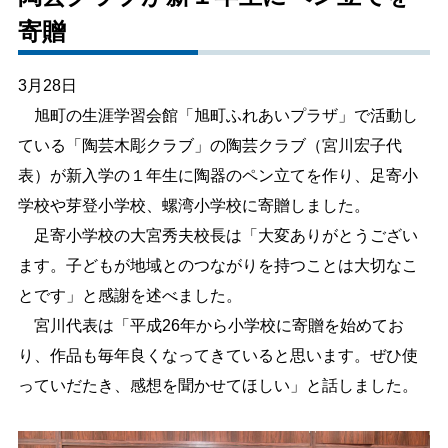
寄贈
しごと・産業
緊急・防災
3月28日
文字サイズ
旭町の生涯学習会館「旭町ふれあいプラザ」で活動し
ている「陶芸木彫クラブ」の陶芸クラブ（宮川宏子代
標準
拡大
表）が新入学の１年生に陶器のペン立てを作り、足寄小
色合い
学校や芽登小学校、螺湾小学校に寄贈しました。
足寄小学校の大宮秀夫校長は「大変ありがとうござい
白
黒
黄
青
ます。子どもが地域とのつながりを持つことは大切なこ
とです」と感謝を述べました。
リセット
宮川代表は「平成26年から小学校に寄贈を始めてお
り、作品も毎年良くなってきていると思います。ぜひ使
language
っていだたき、感想を聞かせてほしい」と話しました。
閉じる