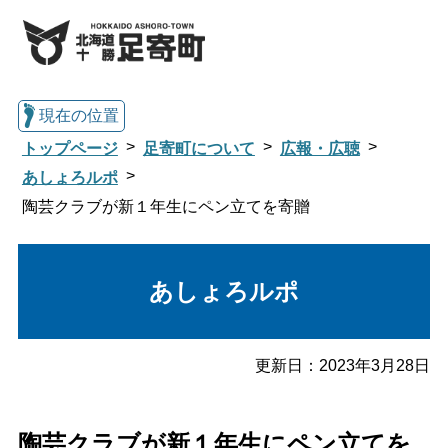
現在の位置
トップページ
足寄町について
広報・広聴
あしょろルポ
陶芸クラブが新１年生にペン立てを寄贈
総合トップへ戻る
あしょろルポ
くらし・行政情報トップ
足寄町について
暮らし・手続き
更新日：
2023年3月28日
子育て・教育
健康・福祉
陶芸クラブが新１年生にペン立てを