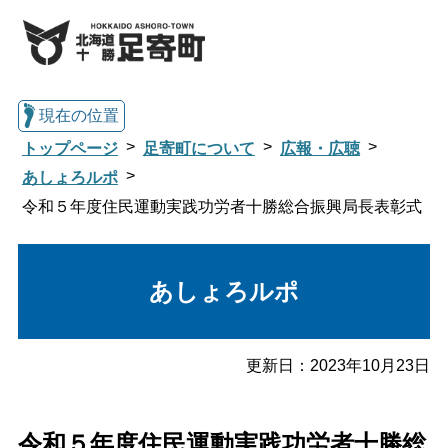
現在の位置
トップページ
足寄町について
広報・広聴
あしょろルポ
令和５年度住民運動実践功労者十勝総合振興局長表彰式
総合トップへ戻る
あしょろルポ
くらし・行政情報トップ
足寄町について
暮らし・手続き
更新日：
2023年10月23日
子育て・教育
健康・福祉
令和５年度住民運動実践功労者十勝総