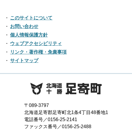
2020年07月
2024年02月
2019年08月
2023年03月
2018年09月
2022年04月
2017年10月
2021年05月
2016年11月
2020年06月
2024年01月
2019年07月
このサイトについて
2023年02月
2018年08月
2022年03月
2017年09月
2021年04月
2016年10月
お問い合わせ
2020年05月
2019年06月
2023年01月
2018年07月
2022年02月
個人情報保護方針
2017年08月
2021年03月
2016年09月
2020年04月
2019年05月
ウェブアクセシビリティ
2018年06月
2022年01月
2017年07月
2021年02月
リンク・著作権・免責事項
2016年08月
2020年03月
2019年04月
2018年05月
サイトマップ
2017年06月
2021年01月
2016年07月
2020年02月
2019年03月
2018年04月
2017年05月
2016年06月
2020年01月
2019年02月
2018年03月
2017年04月
2016年05月
2019年01月
2018年02月
2017年03月
2016年04月
〒089-3797
2018年01月
北海道足寄郡足寄町北1条4丁目48番地1
2017年02月
2016年03月
電話番号／0156-25-2141
ファックス番号／0156-25-2488
2017年01月
2016年02月