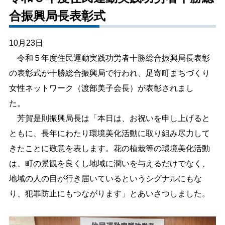
合振興局長表彰式
しごと・産業
緊急・防災
10月23日
文字サイズ
令和５年度住民運動実践功労者十勝総合振興局長表彰
の表彰式が十勝総合振興局で行われ、足寄町まちづくり
標準
拡大
女性ネットワーク（渡部美子会長）が表彰されまし
色合い
た。
芳賀是則振興局長は「本日は、お祝いを申し上げると
白
黒
黄
青
ともに、長年にわたり環境美化活動に取り組み尽力して
きたことに敬意を表します。花の植栽等の環境美化活動
リセット
は、町の景観を良くし地域に潤いを与えるだけでなく、
地域の人の目が行き届いているというシグナルにもな
language
り、犯罪防止にもつながります」とあいさつしました。
閉じる