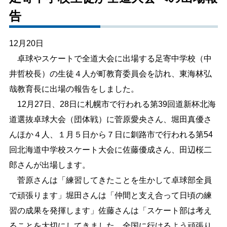
告
しごと・産業
緊急・防災
12月20日
文字サイズ
卓球やスケートで全道大会に出場する足寄中学校（中
井哲校長）の生徒４人が町教育委員会を訪れ、東海林弘
標準
拡大
哉教育長に出場の報告をしました。
色合い
12月27日、28日に札幌市で行われる第39回道新杯北海
道選抜卓球大会（団体戦）に菅原愛央さん、堀田真優さ
白
黒
黄
青
んほか４人、１月５日から７日に釧路市で行われる第54
回北海道中学校スケート大会に佐藤優成さん、田辺桜二
リセット
郎さんが出場します。
菅原さんは「練習してきたことを生かして卓球部全員
language
で頑張ります」堀田さんは「仲間と支え合って日頃の練
習の成果を発揮します」佐藤さんは「スケート部は考え
閉じる
ることを大切にしてきました。全国に行けるよう頑張り