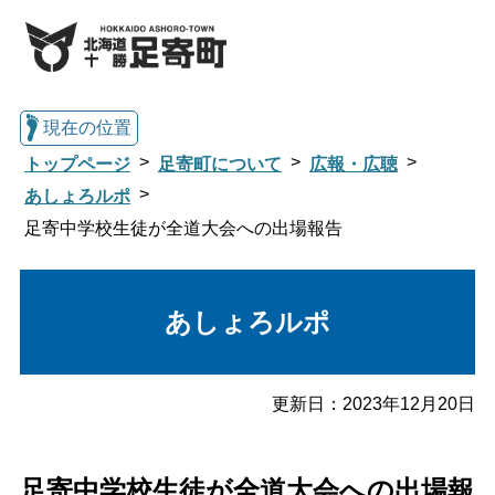
現在の位置
トップページ
足寄町について
広報・広聴
あしょろルポ
足寄中学校生徒が全道大会への出場報告
総合トップへ戻る
あしょろルポ
くらし・行政情報トップ
足寄町について
暮らし・手続き
更新日：
2023年12月20日
子育て・教育
健康・福祉
足寄中学校生徒が全道大会への出場報