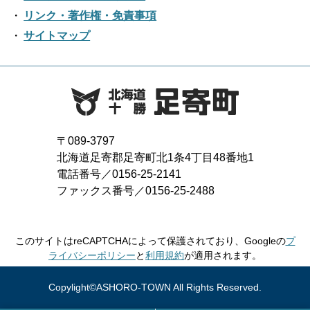
2018年06月
2022年01月
2017年07月
2021年02月
リンク・著作権・免責事項
2016年08月
2020年03月
2019年04月
2018年05月
サイトマップ
2017年06月
2021年01月
2016年07月
2020年02月
2019年03月
2018年04月
2017年05月
2016年06月
2020年01月
2019年02月
2018年03月
2017年04月
2016年05月
2019年01月
2018年02月
2017年03月
2016年04月
〒089-3797
2018年01月
北海道足寄郡足寄町北1条4丁目48番地1
2017年02月
2016年03月
電話番号／0156-25-2141
ファックス番号／0156-25-2488
2017年01月
2016年02月
2016年01月
このサイトはreCAPTCHAによって保護されており、Googleの
プ
ライバシーポリシー
と
利用規約
が適用されます。
Copylight©ASHORO-TOWN All Rights Reserved.