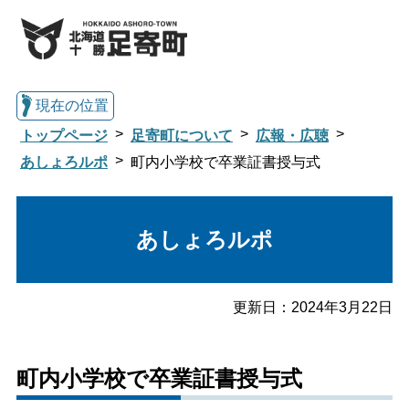
現在の位置
トップページ
足寄町について
広報・広聴
あしょろルポ
町内小学校で卒業証書授与式
総合トップへ戻る
あしょろルポ
くらし・行政情報トップ
更新日：
2024年3月22日
足寄町について
暮らし・手続き
町内小学校で卒業証書授与式
子育て・教育
健康・福祉