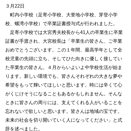
３月22日
しごと・産業
緊急・防災
町内小学校（足寄小学校、大誉地小学校、芽登小学
校、螺湾小学校）で卒業証書授与式が行われました。
足寄小学校では大宮秀夫校長から41人の卒業生に卒業
文字サイズ
証書が手渡され、大宮校長は「卒業生の皆さん、ご卒業
標準
拡大
おめでとうございます。この１年間、最高学年として全
校児童の先頭に立ち、そしてひた向きに優しく接してい
色合い
た卒業生の皆さん。４月からいよいよ中学校生活が始ま
白
黒
黄
青
ります。新しい環境でも、皆さんそれぞれの大きな夢や
希望をもって輝いてほしいと思います。時には辛くて心
リセット
がくじけそうになることもあるかもしれません。そんな
ときに皆さんの周りには、支えてくれる人がいることを
language
忘れないで欲しいと思います。皆さんは地域の宝です。
未来の社会を切り開いていく人になってください」と式
閉じる
辞を述べました。