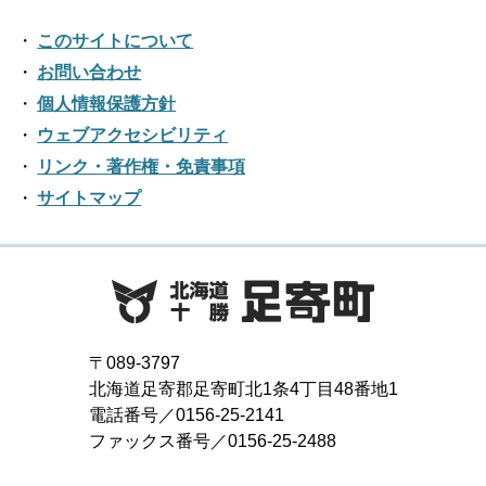
2022年04月
2017年10月
2021年05月
2016年11月
2020年06月
2024年01月
2019年07月
このサイトについて
2023年02月
2018年08月
2022年03月
2017年09月
2021年04月
2016年10月
お問い合わせ
2020年05月
2019年06月
2023年01月
2018年07月
2022年02月
個人情報保護方針
2017年08月
2021年03月
2016年09月
2020年04月
2019年05月
ウェブアクセシビリティ
2018年06月
2022年01月
2017年07月
2021年02月
リンク・著作権・免責事項
2016年08月
2020年03月
2019年04月
2018年05月
サイトマップ
2017年06月
2021年01月
2016年07月
2020年02月
2019年03月
2018年04月
2017年05月
2016年06月
2020年01月
2019年02月
2018年03月
2017年04月
2016年05月
2019年01月
2018年02月
2017年03月
2016年04月
〒089-3797
2018年01月
北海道足寄郡足寄町北1条4丁目48番地1
2017年02月
2016年03月
電話番号／0156-25-2141
ファックス番号／0156-25-2488
2017年01月
2016年02月