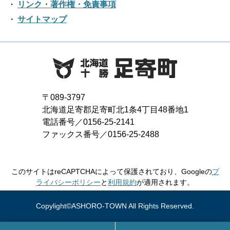
2021年02月
リンク・著作権・免責事項
2016年08月
2020年03月
2019年04月
2018年05月
サイトマップ
2017年06月
2021年01月
2016年07月
2020年02月
2019年03月
2018年04月
2017年05月
2016年06月
2020年01月
2019年02月
2018年03月
2017年04月
2016年05月
2019年01月
2018年02月
2017年03月
2016年04月
〒089-3797
2018年01月
北海道足寄郡足寄町北1条4丁目48番地1
2017年02月
2016年03月
電話番号／0156-25-2141
ファックス番号／0156-25-2488
2017年01月
2016年02月
2016年01月
このサイトはreCAPTCHAによって保護されており、Googleの
プ
ライバシーポリシー
と
利用規約
が適用されます。
Copylight©ASHORO-TOWN All Rights Reserved.