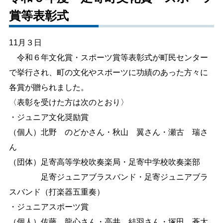
賞等表彰式
しごと・産業
緊急・防災
11月３日
文字サイズ
令和６年文化賞・スポーツ賞等表彰式が町民センター
で挙行され、町の文化やスポーツに功績のあった方々に
標準
拡大
各賞が贈られました。
色合い
〈表彰を受けた方は次のとおり〉
・ジュニア文化奨励賞
白
黒
黄
青
（個人）北野 のどかさん・秋山 翼さん・瀬古 瑞さ
ん
リセット
（団体）足寄高等学校吹奏楽局・足寄中学校吹奏楽部
足寄ジュニアブラスバンド・足寄ジュニアブラ
language
スバンド（打楽器五重奏）
・ジュニアスポーツ賞
閉じる
（個人）佐藤 龍心さん・高井 結羽さん・塚田 蒼太