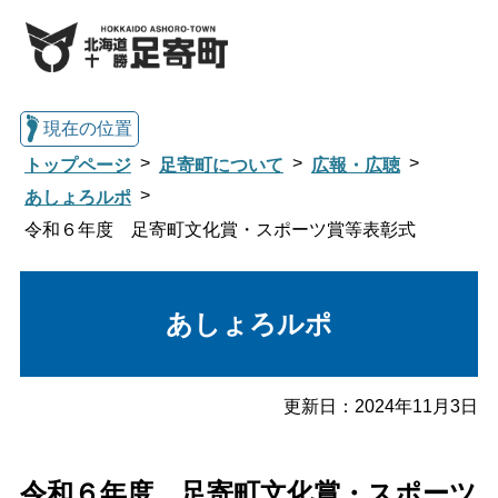
現在の位置
トップページ
足寄町について
広報・広聴
あしょろルポ
令和６年度 足寄町文化賞・スポーツ賞等表彰式
総合トップへ戻る
あしょろルポ
くらし・行政情報トップ
足寄町について
暮らし・手続き
更新日：
2024年11月3日
子育て・教育
健康・福祉
令和６年度 足寄町文化賞・スポーツ