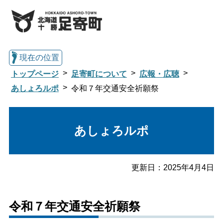
現在の位置
トップページ
足寄町について
広報・広聴
あしょろルポ
令和７年交通安全祈願祭
総合トップへ戻る
あしょろルポ
くらし・行政情報トップ
更新日：
2025年4月4日
足寄町について
暮らし・手続き
令和７年交通安全祈願祭
子育て・教育
健康・福祉