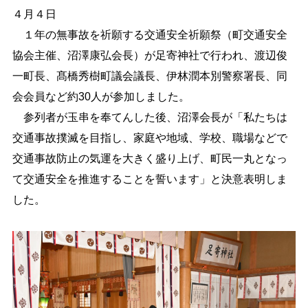
４月４日
しごと・産業
緊急・防災
１年の無事故を祈願する交通安全祈願祭（町交通安全
協会主催、沼澤康弘会長）が足寄神社で行われ、渡辺俊
一町長、髙橋秀樹町議会議長、伊林潤本別警察署長、同
文字サイズ
会会員など約30人が参加しました。
標準
拡大
参列者が玉串を奉てんした後、沼澤会長が「私たちは
交通事故撲滅を目指し、家庭や地域、学校、職場などで
色合い
交通事故防止の気運を大きく盛り上げ、町民一丸となっ
白
黒
黄
青
て交通安全を推進することを誓います」と決意表明しま
した。
リセット
language
閉じる