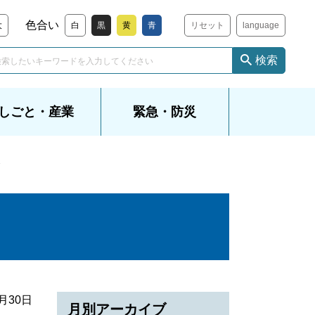
色合い
大
白
黒
黄
青
リセット
language
検索
しごと・産業
緊急・防災
会
7月30日
月別アーカイブ