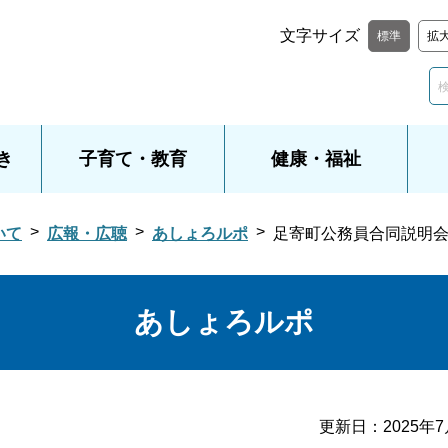
文字サイズ
標準
拡
き
子育て・教育
健康・福祉
いて
広報・広聴
あしょろルポ
足寄町公務員合同説明
あしょろルポ
更新日：
2025年