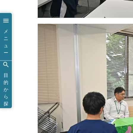
メ
ニ
ュ
ー
目
的
か
ら
探
す