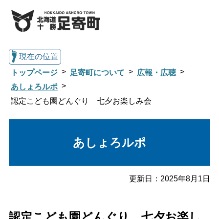
現在の位置
トップページ
足寄町について
広報・広聴
あしょろルポ
認定こども園どんぐり 七夕お楽しみ会
総合トップへ戻る
あしょろルポ
くらし・行政情報トップ
足寄町について
暮らし・手続き
更新日：
2025年8月1日
子育て・教育
健康・福祉
認定こども園どんぐり 七夕お楽し