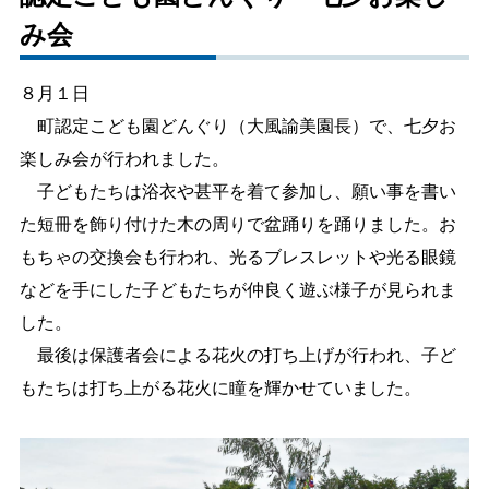
み会
しごと・産業
緊急・防災
８月１日
文字サイズ
町認定こども園どんぐり（大風諭美園長）で、七夕お
楽しみ会が行われました。
標準
拡大
子どもたちは浴衣や甚平を着て参加し、願い事を書い
色合い
た短冊を飾り付けた木の周りで盆踊りを踊りました。お
もちゃの交換会も行われ、光るブレスレットや光る眼鏡
白
黒
黄
青
などを手にした子どもたちが仲良く遊ぶ様子が見られま
した。
リセット
最後は保護者会による花火の打ち上げが行われ、子ど
もたちは打ち上がる花火に瞳を輝かせていました。
language
閉じる