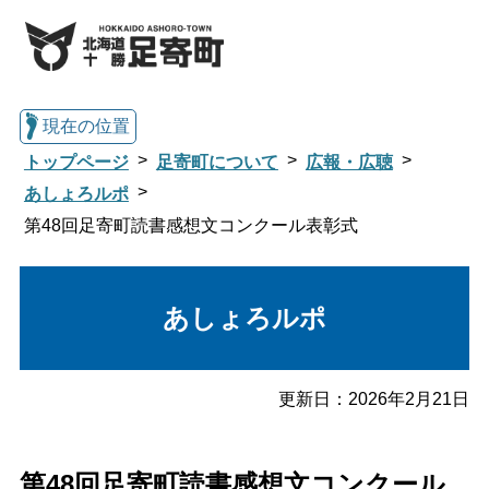
現在の位置
トップページ
足寄町について
広報・広聴
あしょろルポ
第48回足寄町読書感想文コンクール表彰式
総合トップへ戻る
あしょろルポ
くらし・行政情報トップ
足寄町について
暮らし・手続き
更新日：
2026年2月21日
子育て・教育
健康・福祉
第48回足寄町読書感想文コンクール