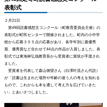
表彰式
しごと・産業
緊急・防災
２月21日
文字サイズ
第49回読書感想文コンクール（町教育委員会主催）の
表彰式が町民センターで開催されました。町内の小中学
標準
拡大
校から応募３５５点の応募があり、各学年別に最優秀
色合い
賞、優秀賞など合わせて44点の作品が入賞しました。表
彰式では東海林弘哉教育長から受賞者に賞状が手渡され
白
黒
黄
青
ました。
受賞者を代表して森山俐望さん（白澤叶流さん代読）
リセット
が「読書は生まれた場所や年齢の違う人の考えを知れる
もので、これからも本を通して考え方を広げていきた
language
い」とあいさつしました。
閉じる