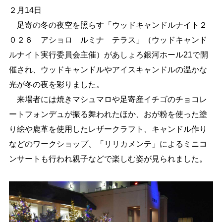
２月14日
しごと・産業
緊急・防災
足寄の冬の夜空を照らす「ウッドキャンドルナイト２
０２６ アショロ ルミナ テラス」（ウッドキャンド
ルナイト実行委員会主催）があしょろ銀河ホール21で開
文字サイズ
催され、ウッドキャンドルやアイスキャンドルの温かな
標準
拡大
光が冬の夜を彩りました。
来場者には焼きマシュマロや足寄産イチゴのチョコレ
色合い
ートフォンデュが振る舞われたほか、おが粉を使った塗
白
黒
黄
青
り絵や鹿革を使用したレザークラフト、キャンドル作り
などのワークショップ、「リリカメンテ」によるミニコ
リセット
ンサートも行われ親子などで楽しむ姿が見られました。
language
閉じる