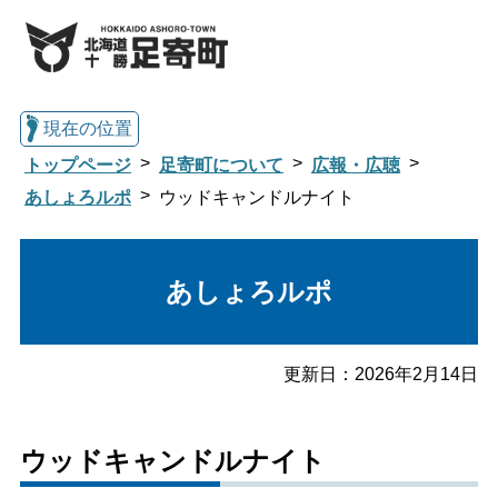
現在の位置
トップページ
足寄町について
広報・広聴
あしょろルポ
ウッドキャンドルナイト
総合トップへ戻る
あしょろルポ
くらし・行政情報トップ
更新日：
2026年2月14日
足寄町について
暮らし・手続き
ウッドキャンドルナイト
子育て・教育
健康・福祉