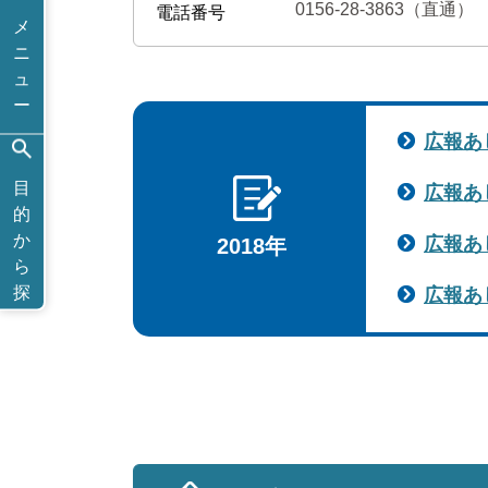
0156-28-3863（直通）
電話番号
メ
ニ
ュ
ー
広報あ
目
広報あ
的
か
広報あ
2018年
ら
探
広報あ
す