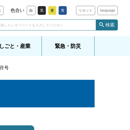
色合い
大
白
黒
黄
青
リセット
language
検索
しごと・産業
緊急・防災
6月号