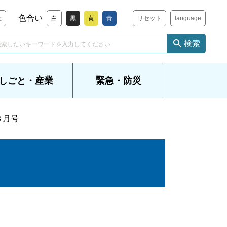
色合い
大
白
黒
黄
青
リセット
language
検索
しごと・産業
緊急・防災
３月号