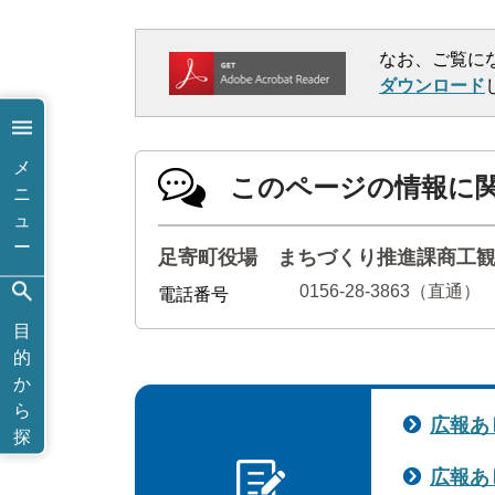
なお、ご覧に
ダウンロード
メ
このページの情報に
ニ
ュ
ー
足寄町役場 まちづくり推進課商工
0156-28-3863（直通）
電話番号
目
的
か
ら
広報あ
探
す
広報あ