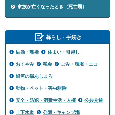
家族が亡くなったとき（死亡届）
しごと・産業
緊急・防災
文字サイズ
暮らし・手続き
標準
拡大
色合い
結婚・離婚
住まい・引越し
白
黒
黄
青
おくやみ
税金
ごみ・環境・エコ
銀河の湯あしょろ
リセット
動物・ペット・害虫駆除
language
安全・防犯・消費生活・人権
公共交通
閉じる
上下水道
公園・キャンプ場