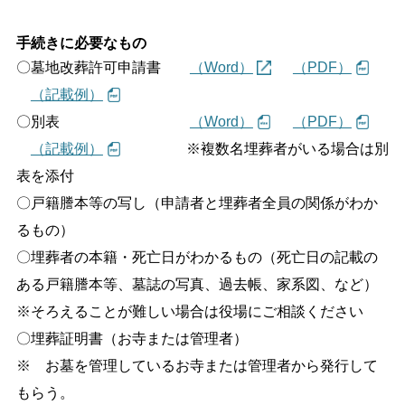
しごと・産業
緊急・防災
手続きに必要なもの
〇墓地改葬許可申請書
（Word）
（PDF）
（記載例）
文字サイズ
〇別表
（Word）
（PDF）
標準
拡大
（記載例）
※複数名埋葬者がいる場合は別
表を添付
色合い
〇戸籍謄本等の写し（申請者と埋葬者全員の関係がわか
白
黒
黄
青
るもの）
〇埋葬者の本籍・死亡日がわかるもの（死亡日の記載の
リセット
ある戸籍謄本等、墓誌の写真、過去帳、家系図、など）
※そろえることが難しい場合は役場にご相談ください
language
〇埋葬証明書（お寺または管理者）
※ お墓を管理しているお寺または管理者から発行して
閉じる
もらう。