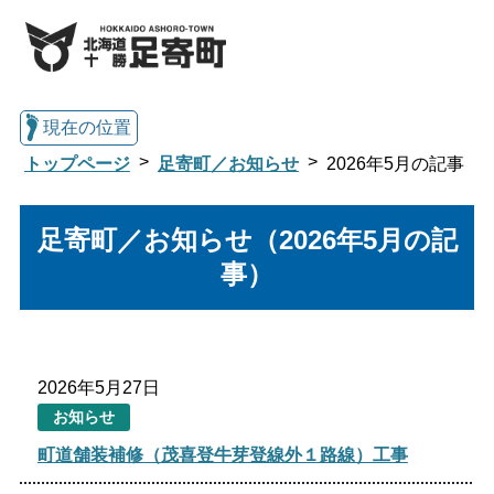
現在の位置
トップページ
足寄町／お知らせ
2026年5月の記事
総合トップへ戻る
足寄町／お知らせ（2026年5月の記
事）
くらし・行政情報トップ
2026年5月27日
文字サイズ
お知らせ
町道舗装補修（茂喜登牛芽登線外１路線）工事
標準
拡大