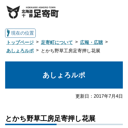
現在の位置
トップページ
足寄町について
広報・広聴
あしょろルポ
とかち野草工房足寄押し花展
総合トップへ戻る
あしょろルポ
くらし・行政情報トップ
更新日：
2017年7月4日
足寄町について
暮らし・手続き
とかち野草工房足寄押し花展
子育て・教育
健康・福祉