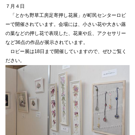
７月４日
しごと・産業
緊急・防災
「とかち野草工房足寄押し花展」が町民センターロビ
ーで開催されています。会場には、
小さい花や大きい
蕗
の葉などの
押し花で表現した、花束や丘、アクセサリー
文字サイズ
など36点の作品が展示され
ています。
標準
拡大
ロビー展は18日まで開催していますので、ぜひご覧く
ださい。
色合い
白
黒
黄
青
リセット
language
閉じる