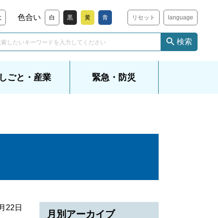
色合い
大
白
黒
黄
青
リセット
language
検索
しごと・産業
緊急・防災
5月22日
月別アーカイブ