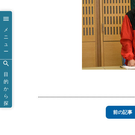
メ
ニ
ュ
ー
目
的
か
ら
探
す
前の記事