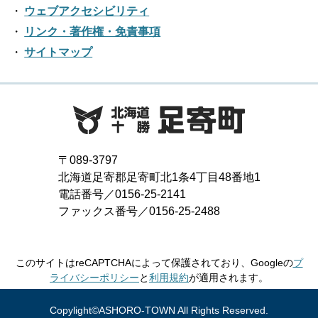
2020年04月
2019年05月
ウェブアクセシビリティ
2018年06月
2022年01月
2017年07月
2021年02月
リンク・著作権・免責事項
2016年08月
2020年03月
2019年04月
2018年05月
サイトマップ
2017年06月
2021年01月
2016年07月
2020年02月
2019年03月
2018年04月
2017年05月
2016年06月
2020年01月
2019年02月
2018年03月
2017年04月
2016年05月
2019年01月
2018年02月
2017年03月
2016年04月
〒089-3797
2018年01月
北海道足寄郡足寄町北1条4丁目48番地1
2017年02月
2016年03月
電話番号／0156-25-2141
ファックス番号／0156-25-2488
2017年01月
2016年02月
2016年01月
このサイトはreCAPTCHAによって保護されており、Googleの
プ
ライバシーポリシー
と
利用規約
が適用されます。
Copylight©ASHORO-TOWN All Rights Reserved.