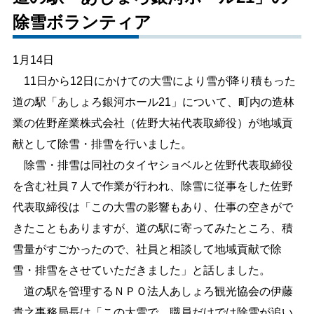
除雪ボランティア
しごと・産業
緊急・防災
1月14日
文字サイズ
11日から12日にかけての大雪により雪が降り積もった
道の駅「あしょろ銀河ホール21」について、町内の造林
標準
拡大
業の佐野産業株式会社（佐野大祐代表取締役）が地域貢
色合い
献として除雪・排雪を行いました。
除雪・排雪は同社のタイヤショベルと佐野代表取締役
白
黒
黄
青
を含む社員７人で作業が行われ、除雪に従事をした佐野
代表取締役は「この大雪の影響もあり、仕事の空きがで
リセット
きたこともありますが、道の駅に寄ってみたところ、積
雪量がすごかったので、社員と相談して地域貢献で除
language
雪・排雪をさせていただきました」と話しました。
道の駅を管理するＮＰＯ法人あしょろ観光協会の伊藤
閉じる
貴之事務局長は「この大雪で、職員だけでは除雪が追い