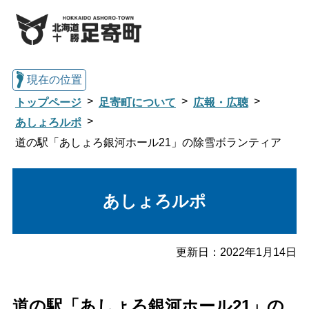
現在の位置
トップページ
足寄町について
広報・広聴
あしょろルポ
道の駅「あしょろ銀河ホール21」の除雪ボランティア
総合トップへ戻る
あしょろルポ
くらし・行政情報トップ
足寄町について
暮らし・手続き
更新日：
2022年1月14日
子育て・教育
健康・福祉
道の駅「あしょろ銀河ホール21」の