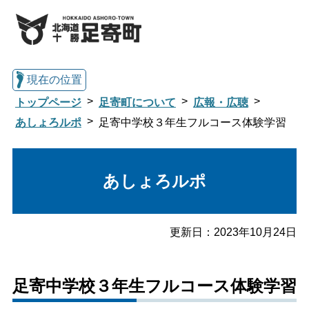
現在の位置
トップページ
足寄町について
広報・広聴
あしょろルポ
足寄中学校３年生フルコース体験学習
総合トップへ戻る
あしょろルポ
くらし・行政情報トップ
更新日：
2023年10月24日
足寄町について
暮らし・手続き
足寄中学校３年生フルコース体験学習
子育て・教育
健康・福祉