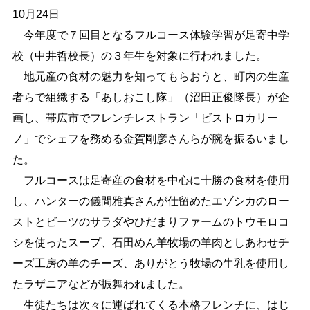
10月24日
しごと・産業
緊急・防災
今年度で７回目となるフルコース体験学習が足寄中学
校（中井哲校長）の３年生を対象に行われました。
地元産の食材の魅力を知ってもらおうと、町内の生産
文字サイズ
者らで組織する「あしおこし隊」（沼田正俊隊長）が企
標準
拡大
画し、帯広市でフレンチレストラン「ビストロカリー
ノ」でシェフを務める金賀剛彦さんらが腕を振るいまし
色合い
た。
白
黒
黄
青
フルコースは足寄産の食材を中心に十勝の食材を使用
し、ハンターの儀間雅真さんが仕留めたエゾシカのロー
リセット
ストとビーツのサラダやひだまりファームのトウモロコ
シを使ったスープ、石田めん羊牧場の羊肉としあわせチ
language
ーズ工房の羊のチーズ、ありがとう牧場の牛乳を使用し
たラザニアなどが振舞われました。
閉じる
生徒たちは次々に運ばれてくる本格フレンチに、はじ