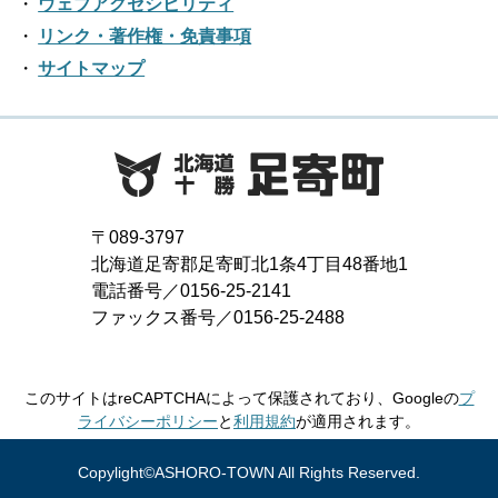
2019年05月
ウェブアクセシビリティ
2018年06月
2022年01月
2017年07月
2021年02月
リンク・著作権・免責事項
2016年08月
2020年03月
2019年04月
2018年05月
サイトマップ
2017年06月
2021年01月
2016年07月
2020年02月
2019年03月
2018年04月
2017年05月
2016年06月
2020年01月
2019年02月
2018年03月
2017年04月
2016年05月
2019年01月
2018年02月
2017年03月
2016年04月
〒089-3797
2018年01月
北海道足寄郡足寄町北1条4丁目48番地1
2017年02月
2016年03月
電話番号／0156-25-2141
ファックス番号／0156-25-2488
2017年01月
2016年02月
2016年01月
このサイトはreCAPTCHAによって保護されており、Googleの
プ
ライバシーポリシー
と
利用規約
が適用されます。
Copylight©ASHORO-TOWN All Rights Reserved.