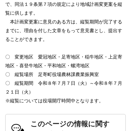
で、同法１９条第７項の規定により地域計画変更案を縦
しごと・産業
緊急・防災
覧に供します。
本計画変更案に意見のある方は、縦覧期間が完了する
までに、理由を付した文章をもって意見書とし、提出す
文字サイズ
ることができます。
標準
拡大
〇 変更地区 愛冠地区・足寄地区・稲牛地区・上足寄
色合い
地区・喜登牛地区・平和地区・螺湾地区
白
黒
黄
青
〇 縦覧場所 足寄町役場農林課農業振興室
〇 縦覧期間 令和８年７月７日（火）～令和８年７月
リセット
２１日（火）
※縦覧については役場開庁時間中となります。
language
このページの情報に関す
閉じる