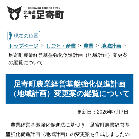
現在の位置
トップページ
しごと・産業
農業
地域計画
足寄町農業経営基盤強化促進計画（地域計画）変更案
の縦覧について
総合トップへ戻る
足寄町農業経営基盤強化促進計画
くらし・行政情報トップ
（地域計画）変更案の縦覧について
足寄町について
暮らし・手続き
更新日：
2026年7月7日
農業経営基盤強化促進法に基づき、足寄町農業経営基
子育て・教育
健康・福祉
盤強化促進計画（地域計画）の変更案を作成しましたの