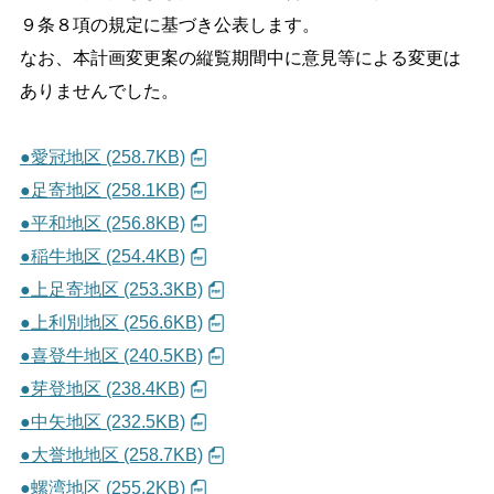
９条８項の規定に基づき公表します。
しごと・産業
緊急・防災
なお、本計画変更案の縦覧期間中に意見等による変更は
ありませんでした。
文字サイズ
●愛冠地区 (258.7KB)
標準
拡大
●足寄地区 (258.1KB)
色合い
●平和地区 (256.8KB)
●稲牛地区 (254.4KB)
白
黒
黄
青
●上足寄地区 (253.3KB)
●上利別地区 (256.6KB)
リセット
●喜登牛地区 (240.5KB)
●芽登地区 (238.4KB)
language
●中矢地区 (232.5KB)
●大誉地地区 (258.7KB)
閉じる
●螺湾地区 (255.2KB)