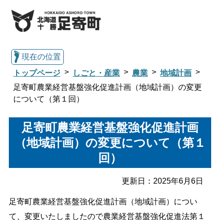
現在の位置
トップページ
しごと・産業
農業
地域計画
足寄町農業経営基盤強化促進計画（地域計画）の変更
について（第１回）
総合トップへ戻る
足寄町農業経営基盤強化促進計画
（地域計画）の変更について（第１
くらし・行政情報トップ
回）
足寄町について
暮らし・手続き
更新日：
2025年6月6日
足寄町農業経営基盤強化促進計画（地域計画）につい
子育て・教育
健康・福祉
て、変更いたしましたので農業経営基盤強化促進法第１