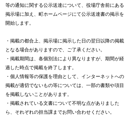
等の通知に関する公示送達について、役場庁舎前にある
しごと・産業
緊急・防災
掲示場に加え、町ホームページにて公示送達書の掲示を
開始します。
文字サイズ
・掲載の都合上、掲示場に掲示した日の翌日以降の掲載
標準
拡大
となる場合がありますので、ご了承ください。
・掲載期間は、各個別法により異なりますが、期間が経
色合い
過した時点で掲載を終了します。
白
黒
黄
青
・個人情報等の保護を理由として、インターネットへの
掲載が適切でないもの等については、一部の書類や項目
リセット
を掲載しないことがあります。
・掲載されている文書について不明な点がありました
language
ら、それぞれの担当課までお問い合わせください。
閉じる