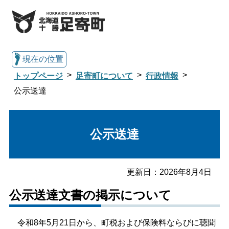
現在の位置
トップページ
足寄町について
行政情報
公示送達
総合トップへ戻る
公示送達
くらし・行政情報トップ
更新日：
2026年8月4日
足寄町について
暮らし・手続き
公示送達文書の掲示について
子育て・教育
健康・福祉
令和8年5月21日から、町税および保険料ならびに聴聞