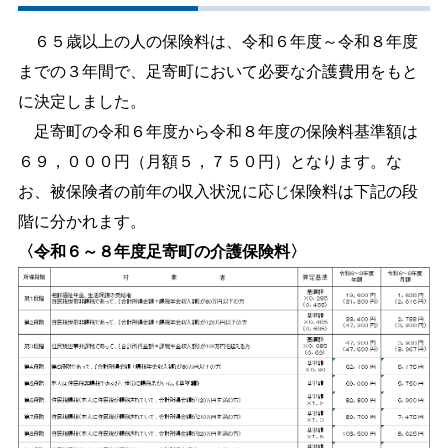
しごと・産業
緊急・防災
６５歳以上の人の保険料は、令和６年度～令和８年度
までの３年間で、足寄町において必要な介護費用をもと
に決定しました。
文字サイズ
足寄町の令和６年度から令和８年度の保険料基準額は
標準
拡大
６９，０００円（月額５，７５０円）となります。な
お、被保険者の前年の収入状況に応じ保険料は下記の段
色合い
階に分かれます。
白
黒
黄
青
〈令和６～８年度足寄町の介護保険料〉
リセット
language
閉じる