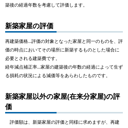
築後の経過年数を考慮して評価します。
しごと・産業
緊急・防災
新築家屋の評価
文字サイズ
再建築価格...評価の対象となった家屋と同一のものを、評
標準
拡大
価の時点においてその場所に新築するものとした場合に
色合い
必要とされる建築費です。
経年減点補正率...家屋の建築後の年数の経過によって生ず
白
黒
黄
青
る損耗の状況による減価等をあらわしたものです。
リセット
新築家屋以外の家屋(在来分家屋)の評
language
価
閉じる
評価額は、新築家屋の評価と同様に求めますが、再建