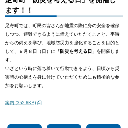
ます！！
しごと・産業
緊急・防災
足寄町では、町民の皆さんが地震の際に身の安全を確保
文字サイズ
しつつ、避難できるように備えていただくことと、平時
からの備えを学び、地域防災力を強化することを目的と
標準
拡大
して、９月８日（日）に
「防災を考える日」
を開催しま
色合い
す。
いざという時に落ち着いて行動できるよう、日頃から災
白
黒
黄
青
害時の心構えを身に付けていただくためにも積極的な参
加をお願いします。
リセット
案内 (352.6KB)
language
閉じる