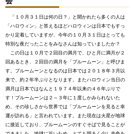
会
生涯学習
文化・スポーツ
「１０月３１日は何の日？」と聞かれたら多くの人は
「ハロウィン」と答えるほどハロウィンは日本でもすっ
文字サイズ
かり定着していますが、今年の１０月３１日はとっても
特別な夜だったことをみなさんは知っていましたか？
標準
拡大
この日は１０月で２回目の満月で、ひと月に満月が２
色合い
回あるとき、２回目の満月を「ブルームーン」と呼びま
す。ブルームーンとなるのは日本では２０１８年３月以
白
黒
黄
青
来で、約２年半ぶりとなります。またハロウィン当日の
満月は日本ではなんと１９７４年以来の４６年ぶりで
リセット
す！ブルームーンは２～３年に１度しかみられないた
め、その珍しさから世界では「ブルームーンを見ると幸
language
運が訪れる」と言われています。また現在は火星が地球
に接近しており、ブルームーンのすぐそばで見ることが
閉じる
できました。地球に近いため、とても明るく少し赤色を