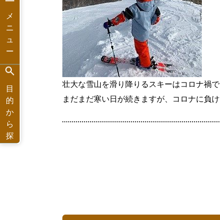
メ
ニ
ュ
ー
壮大な雪山を滑り降りるスキーはコロナ禍で
目
まだまだ寒い日が続きますが、コロナに負け
的
か
ら
探
す