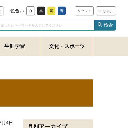
色合い
大
白
黒
黄
青
リセット
language
検索
生涯学習
文化・スポーツ
年2月4日
月別アーカイブ