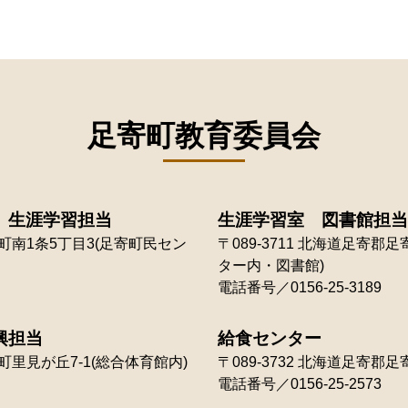
足寄町教育委員会
 生涯学習担当
生涯学習室 図書館担当
南1条5丁目3(足寄町民セン
〒089-3711
北海道足寄郡足寄
ター内・図書館)
電話番号／0156-25-3189
興担当
給食センター
里見が丘7-1(総合体育館内)
〒089-3732
北海道足寄郡足寄
電話番号／0156-25-2573