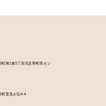
町南1条5丁目3(足寄町民セン
町里見が丘4-4