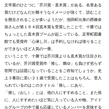
文学賞のひとつに「芥川賞・直木賞」がある。名誉ある
生涯学習
文化・スポーツ
賞だけどなんだか難そうなイメージが強くて、読むこと
を懸念されることが多いようだが、池田町出身の西條奈
加さんが第１６４回直木賞を受賞したことで、十勝では
文字サイズ
ちょっとした直木賞ブームが起こっている。足寄町図書
標準
拡大
館でも受賞作「心淋し川」は予約しなければ借りること
色合い
ができないほど人気の一冊。
ということで、十勝では芥川賞よりも直木賞が注目され
白
黒
黄
青
ているが、芥川賞受賞作「推し、燃ゆ」も負けず劣らず
世間では話題になっていることをご存知でしょうか。史
リセット
上３番目に若い２１歳で受賞したことはもちろん、受入
られているのはこのタイトル「推し」にあり。
language
「推し（おし）」とは、他の人にすすめること。また俗
に、人にすすめたいほど気に入っている人や物。アイド
閉じる
ルグループの中で最も応援しているメンバーを意味する