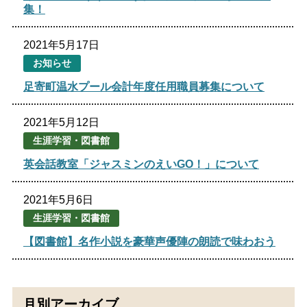
集！
生涯学習
文化・スポーツ
2021年5月17日
お知らせ
文字サイズ
足寄町温水プール会計年度任用職員募集について
標準
拡大
2021年5月12日
色合い
生涯学習・図書館
英会話教室「ジャスミンのえいGO！」について
白
黒
黄
青
2021年5月6日
リセット
生涯学習・図書館
【図書館】名作小説を豪華声優陣の朗読で味わおう
language
閉じる
月別アーカイブ