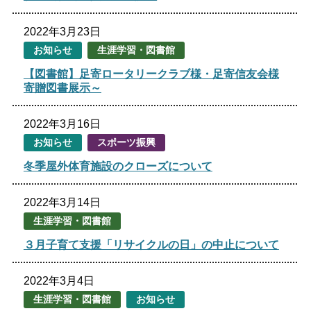
生涯学習
文化・スポーツ
2022年3月23日
お知らせ
生涯学習・図書館
【図書館】足寄ロータリークラブ様・足寄信友会様
文字サイズ
寄贈図書展示～
標準
拡大
2022年3月16日
色合い
お知らせ
スポーツ振興
冬季屋外体育施設のクローズについて
白
黒
黄
青
2022年3月14日
リセット
生涯学習・図書館
３月子育て支援「リサイクルの日」の中止について
language
2022年3月4日
閉じる
生涯学習・図書館
お知らせ