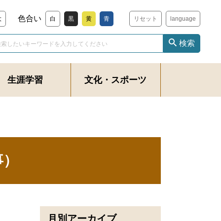
色合い
大
白
黒
黄
青
リセット
language
検索
生涯学習
文化・スポーツ
事）
月別アーカイブ