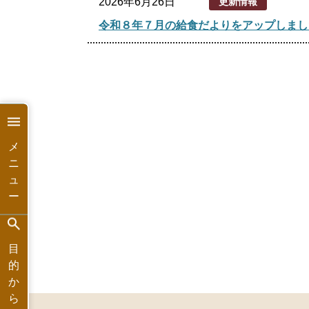
2026年6月26日
更新情報
令和８年７月の給食だよりをアップしまし
メ
ニ
ュ
ー
目
的
か
ら