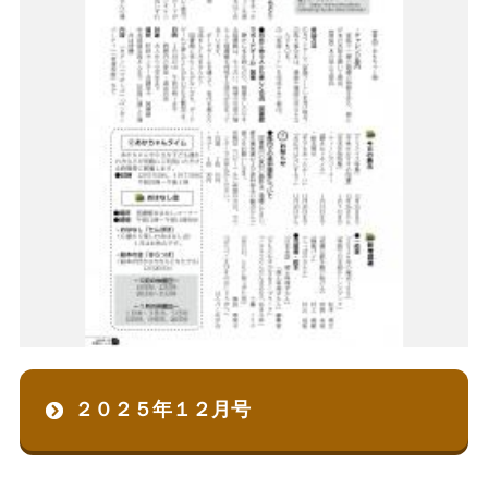
生涯学習
文化・スポーツ
文字サイズ
標準
拡大
色合い
白
黒
黄
青
リセット
language
２０２５年１２月号
閉じる