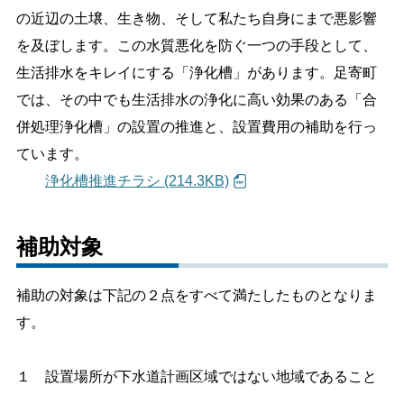
の近辺の土壌、生き物、そして私たち自身にまで悪影響
しごと・産業
緊急・防災
を及ぼします。この水質悪化を防ぐ一つの手段として、
生活排水をキレイにする「浄化槽」があります。足寄町
では、その中でも生活排水の浄化に高い効果のある「合
文字サイズ
併処理浄化槽」の設置の推進と、設置費用の補助を行っ
標準
拡大
ています。
浄化槽推進チラシ (214.3KB)
色合い
白
黒
黄
青
補助対象
リセット
補助の対象は下記の２点をすべて満たしたものとなりま
す。
language
１ 設置場所が下水道計画区域ではない地域であること
閉じる