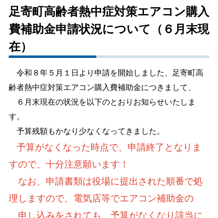
足寄町高齢者熱中症対策エアコン購入
しごと・産業
緊急・防災
費補助金申請状況について（６月末現
在）
文字サイズ
令和８年５月１日より申請を開始しました、足寄町高
標準
拡大
齢者熱中症対策エアコン購入費補助金につきまして、
色合い
６月末現在の状況を以下のとおりお知らせいたしま
す。
白
黒
黄
青
予算残額もかなり少なくなってきました。
予算がなくなった時点で、申請終了となりま
リセット
すので、十分注意願います！
language
なお、申請書類は役場に提出された順番で処
理しますので、電気店等でエアコン補助金の
閉じる
申し込みをされても、予算がなくなり該当に