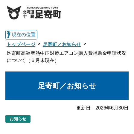
現在の位置
トップページ
足寄町／お知らせ
足寄町高齢者熱中症対策エアコン購入費補助金申請状況
について（６月末現在）
総合トップへ戻る
足寄町／お知らせ
くらし・行政情報トップ
足寄町について
暮らし・手続き
更新日：
2026年6月30日
お知らせ
子育て・教育
健康・福祉