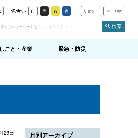
色合い
大
白
黒
黄
青
リセット
language
検索
しごと・産業
緊急・防災
6月26日
月別アーカイブ