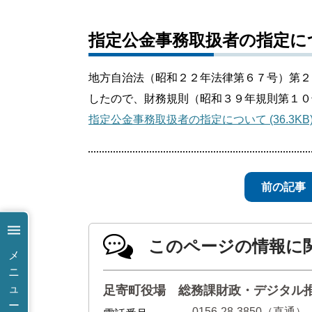
指定公金事務取扱者の指定に
地方自治法（昭和２２年法律第６７号）第２
したので、財務規則（昭和３９年規則第１０
指定公金事務取扱者の指定について (36.3KB
前の記事
このページの情報に
メ
ニ
ュ
足寄町役場 総務課財政・デジタル
ー
0156-28-3850（直通）