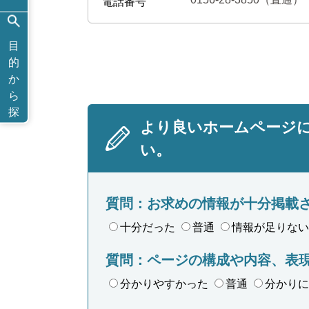
電話番号
目
的
か
ら
探
より良いホームページ
す
い。
質問：お求めの情報が十分掲載
十分だった
普通
情報が足りない
質問：ページの構成や内容、表
分かりやすかった
普通
分かりに