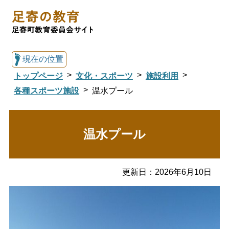
現在の位置
トップページ
文化・スポーツ
施設利用
各種スポーツ施設
温水プール
総合トップへ戻る
温水プール
足寄の教育トップ
更新日：
2026年6月10日
教育委員会について
教育・手続き
図書館
国際交流