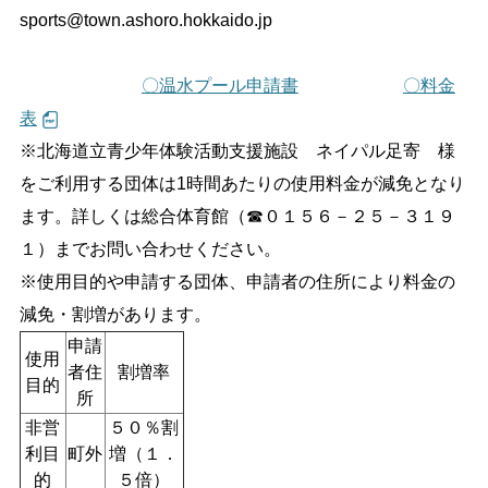
sports@town.ashoro.hokkaido.jp
〇温水プール申請書
〇料金
表
※北海道立青少年体験活動支援施設 ネイパル足寄 様
をご利用する団体は1時間あたりの使用料金が減免となり
ます。詳しくは総合体育館（☎０１５６－２５－３１９
１）までお問い合わせください。
※使用目的や申請する団体、申請者の住所により料金の
減免・割増があります。
申請
使用
者住
割増率
目的
所
非営
５０％割
利目
町外
増（１．
的
５倍）