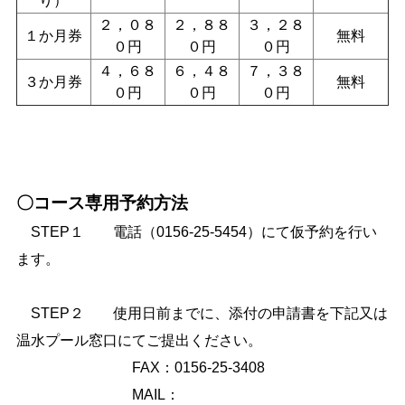
り）
２，０８
２，８８
３，２８
１か月券
無料
０円
０円
０円
４，６８
６，４８
７，３８
３か月券
無料
０円
０円
０円
〇コース専用予約方法
STEP１ 電話（0156-25-5454）にて仮予約を行い
ます。
STEP２
使用日前までに、添付の申請書を下記又は
温水プール窓口にてご提出ください。
FAX：0156-25-3408
MAIL：