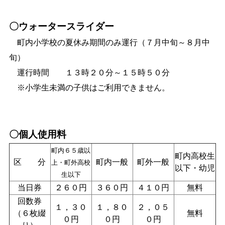
〇ウォータースライダー
町内小学校の夏休み期間のみ運行（７月中旬～８月中
旬）
運行時間 １３時２０分～１５時５０分
※小学生未満の子供はご利用できません。
〇個人使用料
町内６５歳以
町内高校生
区 分
町内一般
町外一般
上・町外高校
以下・幼児
生以下
当日券
２６０円
３６０円
４１０円
無料
回数券
１，３０
１，８０
２，０５
（６枚綴
無料
０円
０円
０円