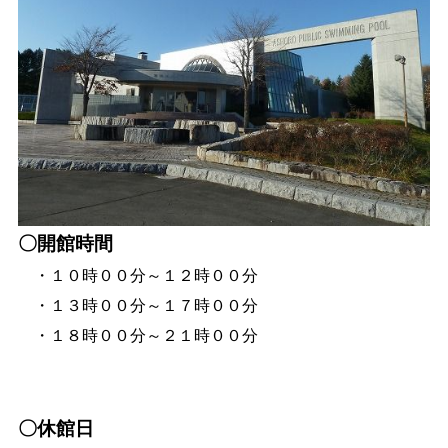
生涯学習
文化・スポーツ
文字サイズ
標準
拡大
色合い
〇開館時間
白
黒
黄
青
・１０時００分～１２時００分
リセット
・１３時００分～１７時００分
・１８時００分～２１時００分
language
閉じる
〇休館日