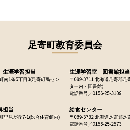
足寄町教育委員会
 生涯学習担当
生涯学習室 図書館担当
南1条5丁目3(足寄町民セン
〒089-3711
北海道足寄郡足寄
ター内・図書館)
電話番号／0156-25-3189
興担当
給食センター
里見が丘7-1(総合体育館内)
〒089-3732
北海道足寄郡足寄
電話番号／0156-25-2573