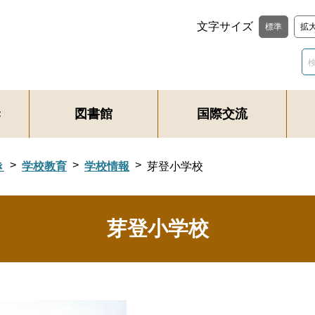
文字サイズ
標準
拡
き
図書館
国際交流
き
学校教育
学校情報
芽登小学校
芽登小学校