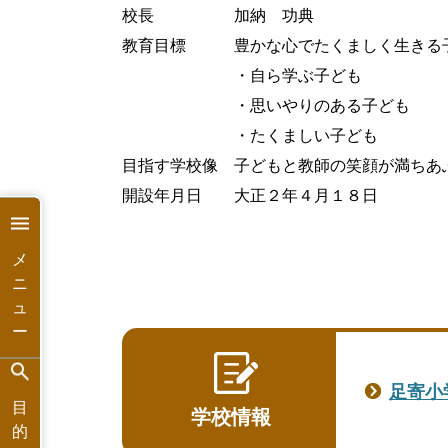
校長 加納 功典
教育目標 豊かな心でたくましく生きる
・自ら学ぶ子ども
・思いやりのある子ども
・たくましい子ども
目指す学校像 子どもと教師の笑顔が満ちあ
開設年月日 大正２年４月１８日
メ
ニ
ュ
ー
足寄小
目
学校情報
的