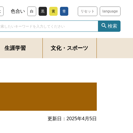
色合い
大
白
黒
黄
青
リセット
language
検索
生涯学習
文化・スポーツ
更新日：
2025年4月5日