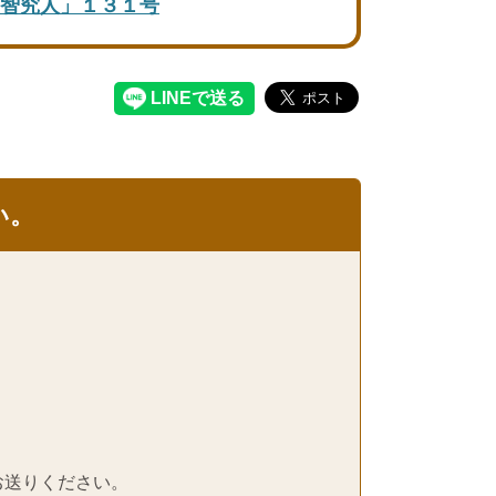
智究人」１３１号
い。
お送りください。