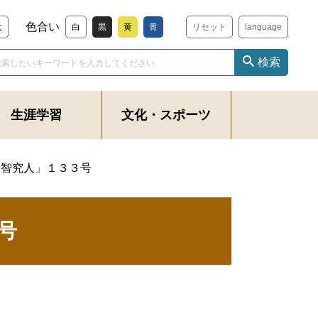
色合い
大
白
黒
黄
青
リセット
language
検索
生涯学習
文化・スポーツ
「智究人」１３３号
号