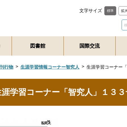
文字サイズ
標準
拡
き
図書館
国際交流
刊行物
生涯学習情報コーナー智究人
生涯学習コーナー
生涯学習コーナー「智究人」１３３