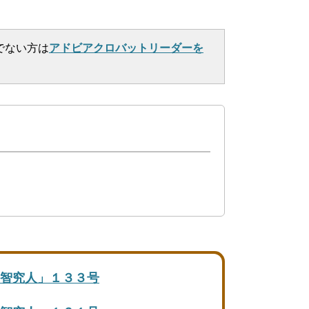
でない方は
アドビアクロバットリーダーを
智究人」１３３号