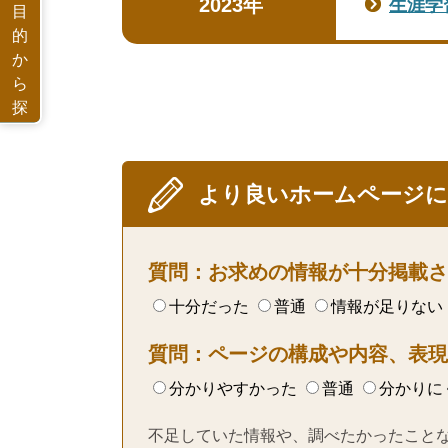
2023年
生涯学
目
的
か
ら
探
す
より良いホームページ
質問：お求めの情報が十分掲載さ
十分だった
普通
情報が足りない
質問：ページの構成や内容、表現
分かりやすかった
普通
分かりに
不足していた情報や、調べたかったこと