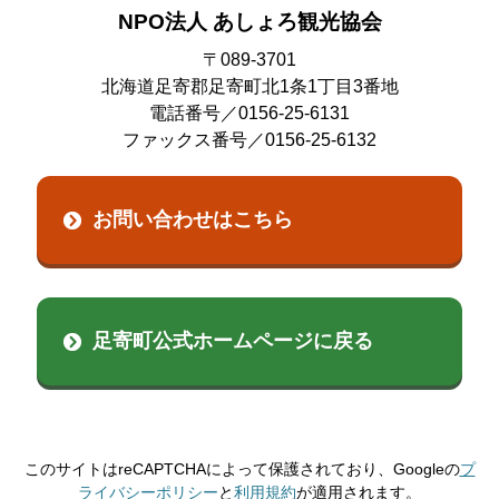
2023年07月
NPO法人 あしょろ観光協会
2022年06月
2021年08月
2025年02月
2024年01月
2023年06月
〒089-3701
2022年04月
2021年07月
北海道足寄郡足寄町北1条1丁目3番地
2025年01月
2023年05月
電話番号／0156-25-6131
2022年02月
2021年06月
ファックス番号／0156-25-6132
2023年03月
2022年01月
2021年04月
2023年01月
お問い合わせはこちら
2021年03月
足寄町公式ホームページに戻る
このサイトはreCAPTCHAによって保護されており、Googleの
プ
ライバシーポリシー
と
利用規約
が適用されます。