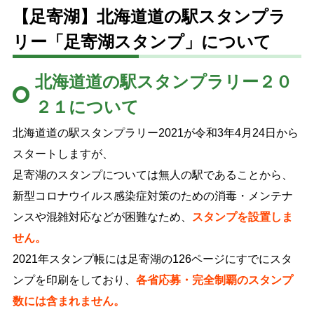
【足寄湖】北海道道の駅スタンプラ
特産品
English
リー「足寄湖スタンプ」について
オンライン販売
北海道道の駅スタンプラリー２０
２１について
文字サイズ
北海道道の駅スタンプラリー2021が令和3年4月24日から
標準
拡大
スタートしますが、
足寄湖のスタンプについては無人の駅であることから、
色合い
新型コロナウイルス感染症対策のための消毒・メンテナ
白
黒
黄
青
ンスや混雑対応などが困難なため、
スタンプを設置しま
せん。
リセット
2021年スタンプ帳には足寄湖の126ページにすでにスタ
ンプを印刷をしており、
各省応募・完全制覇のスタンプ
language
数には含まれません。