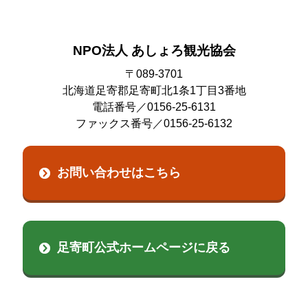
2024年05月
2023年08月
2022年07月
2021年10月
2025年04月
2024年04月
2023年07月
NPO法人 あしょろ観光協会
2022年06月
2021年08月
2025年02月
2024年01月
2023年06月
〒089-3701
2022年04月
2021年07月
北海道足寄郡足寄町北1条1丁目3番地
2025年01月
2023年05月
電話番号／0156-25-6131
2022年02月
2021年06月
ファックス番号／0156-25-6132
2023年03月
2022年01月
2021年04月
2023年01月
お問い合わせはこちら
2021年03月
足寄町公式ホームページに戻る