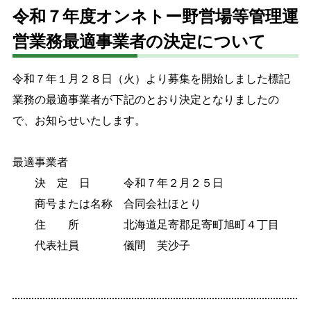
令和７年度オンネトー野営場等管理運
特産品
English
営業務最適事業者の決定について
オンライン販売
令和７年１月２８日（火）より募集を開始しました標記
業務の最適事業者が下記のとおり決定となりましたの
で、お知らせいたします。
文字サイズ
標準
拡大
最適事業者
色合い
決 定 日 令和７年２月２５日
商号または名称 合同会社ほとり
白
黒
黄
青
住 所 北海道足寄郡足寄町旭町４丁目
代表社員 儀間 芙沙子
リセット
language