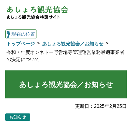
現在の位置
トップページ
あしょろ観光協会／お知らせ
令和７年度オンネトー野営場等管理運営業務最適事業者
の決定について
総合トップへ戻る
あしょろ観光協会／お知らせ
観光協会トップ
足寄町について
観光スポット
更新日：
2025年2月25日
お知らせ
イベント
温泉・宿