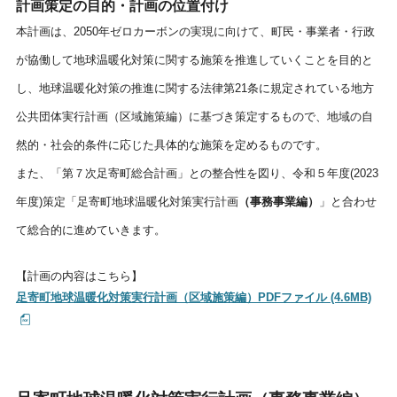
計画策定の目的・計画の位置付け
しごと・産業
緊急・防災
本計画は、
2050
年ゼロカーボンの実現に向けて、町民・事業者・行政
が協働して地球温暖化対策に関する施策を推進していくことを目的と
し、地球温暖化対策の推進に関する法律第
21
条に規定されている地方
文字サイズ
公共団体実行計画（区域施策編）に基づき策定するもので、
地域の自
標準
拡大
然的・社会的条件に応じた具体的な施策を定めるものです。
また、「第７次足寄町総合計画」との整合性を図り、令和５年度
(2023
色合い
年度
)
策定「足寄町地球温暖化対策実行計画
（事務事業編）
」と合わせ
白
黒
黄
青
て総合的に進めていきます。
リセット
【計画の内容はこちら】
足寄町地球温暖化対策実行計画（区域施策編）PDFファイル (4.6MB)
language
閉じる