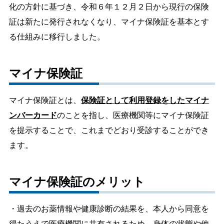
化の方針に基づき、令和６年１２月２日から現行の保険
しごと・産業
緊急・防災
証は新たに発行されなくなり、マイナ保険証を基本とす
る仕組みに移行しました。
文字サイズ
マイナ保険証
標準
拡大
マイナ保険証とは、
保険証として利用登録をしたマイナ
色合い
ンバーカード
のことを指し、医療機関等にマイナ保険証
白
黒
黄
青
を提示することで、これまでどおり受診することができ
ます。
リセット
マイナ保険証のメリット
language
・過去のお薬情報や健康診断の結果を、本人から同意を
閉じる
得たうえで医療機関に共有されるため、身体の状態や他