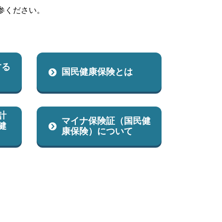
参ください。
する
国民健康保険とは
計
マイナ保険証（国民健
健
康保険）について