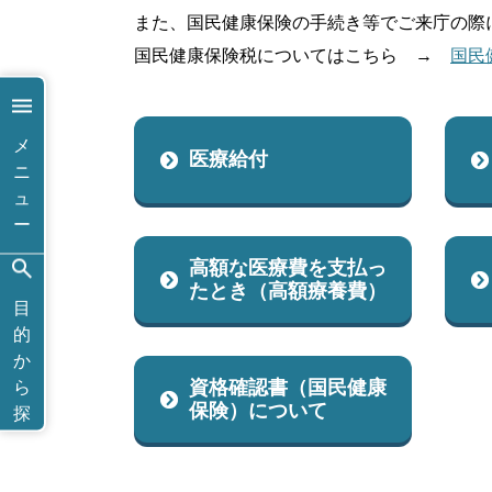
また、国民健康保険の手続き等でご来庁の際
国民健康保険税についてはこちら →
国民
メ
医療給付
ニ
ュ
ー
高額な医療費を支払っ
たとき（高額療養費）
目
的
か
資格確認書（国民健康
ら
保険）について
探
す