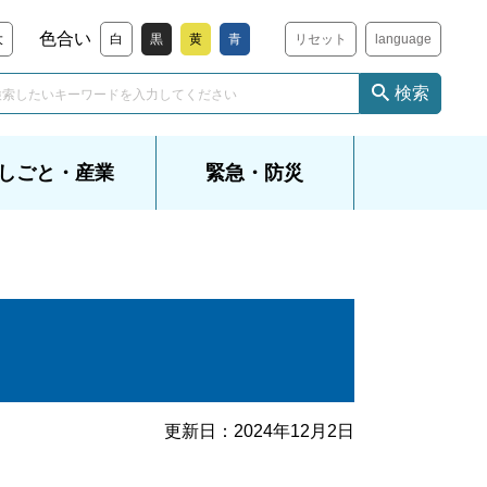
色合い
大
白
黒
黄
青
リセット
language
検索
しごと・産業
緊急・防災
更新日：
2024年12月2日