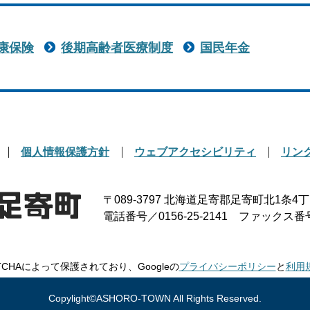
康保険
後期高齢者医療制度
国民年金
個人情報保護方針
ウェブアクセシビリティ
リン
〒089-3797
北海道足寄郡足寄町北1条4丁
電話番号／0156-25-2141
ファックス番号／0
TCHAによって保護されており、Googleの
プライバシーポリシー
と
利用
Copylight©ASHORO-TOWN All Rights Reserved.