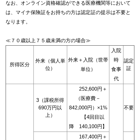
なお、オンライン資格確認ができる医療機関等において
は、マイナ保険証をお持ちの方は認定証の提示は不要と
なります。
≪７０歳以上７５歳未満の方の場合≫
入院
外来＋入院（世帯
時
外来（個人単
認定
所得区分
位）
証
単位）
食事
代
252,600円＋
（医療費－
3（課税所得
690万円以
842,000円）×1%
不要
上）
【4回目以
降 140,100円】
167,400円＋