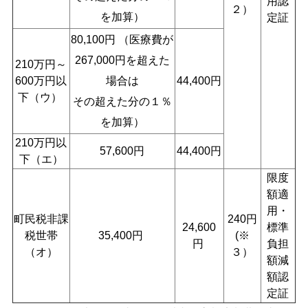
用認
２）
を加算）
定証
80,100円 （医療費が
267,000円を超
えた
210万円～
600万円以
場合は
44,400円
下（ウ）
その超えた分の
１％
を加算）
210万円以
57,600円
44,400円
下（エ）
限度
額適
用・
町民税非課
240円
24,600
標準
税世帯
35,400円
(※
円
負担
（オ）
３）
額減
額認
定証