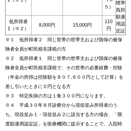
標準
５）
負担
額適
低所得者
110
用認
8,000円
15,000円
1（※２）
円
定証
※１ 低所得者２ 同じ世帯の世帯主および国保の被保
険者全員が町民税非課税の方
※２ 低所得者１ 同じ世帯の世帯主および国保の被保
険者全員が町民税非課税で、その世帯の必要経費・控除
（年金の所得は控除額を８０７,６００円として計算）を
差し引いたときに０円となる方
※３ 特定疾病の方は１食３００円になります。
※４ 平成３０年８月診療分から現役並み所得者のう
ち、現役並み１・現役並み２に該当する方の場合、「限
度額適用認定証」を医療機関に提示することで、入院時