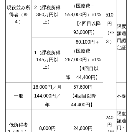
（医療費－
現役並み所
2（課税所得
得者（※
380万円以
558,000円）×1%
510
４）
上）
【4回目以降
円
限度
93,000円】
（※
額適
用認
３）
80,100円＋
定証
（医療費－
1（課税所得
145万円以
267,000円）×1%
上）
【4回目以
降 44,400円】
18,000円／月
57,600円
一般
144,000円／
【4回目以降
不要
年
44,400円】
限度
240
額適
低所得者
円
用・
8,000円
24,600円
2（※１）
（※