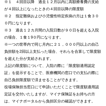
※１ ４回目以降 過去１２月以内に高額療養費の支給
が４回以上になったときの４回目以降の限度額
※２ 指定難病および小児慢性特定疾病の方は１食３０
０円になります。
※３ 過去１２カ月間の入院日数が９０日を超える入院
の場合、１食１9０円になります。
※一つの世帯内で同じ月内に２１，０００円以上の自己
負担額を2回以上支払った場合、それらを合算して限度額
を超えた分が支給されます。
上記の限度額について、入院の際に「限度額適用認定
証」を提示することで、医療機関の窓口での支払の際に
自己負担限度額で済ませることができます。
役場保険担当窓口にて申請いただくことで限度額適用認
定証を交付いたしますが、マイナ保険証をお持ちの方
は、マイナポータルから負担区分の確認ができます。