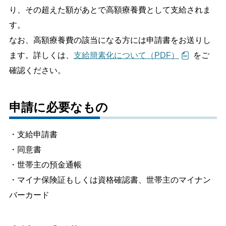
り、その超えた額があとで高額療養費として支給されま
しごと・産業
緊急・防災
す。
なお、高額療養費の該当になる方には申請書をお送りし
ます。詳しくは、
支給簡素化について（PDF）
をご
文字サイズ
確認ください。
標準
拡大
色合い
申請に必要なもの
白
黒
黄
青
・支給申請書
・同意書
リセット
・世帯主の預金通帳
・マイナ保険証もしくは資格確認書、世帯主のマイナン
language
バーカード
閉じる