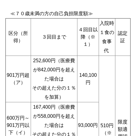
≪７０歳未満の方の自己負担限度額≫
入院時
４回目以
１食の
区分（所
認定
３回目まで
降（※
得）
証
食事
１）
代
252,600円（医療費
が842,000円を超え
901万円超
140,100
た場合は
（ア）
円
その超えた分の１％
を加算）
167,400円（医療費
が558,000円を超
え
600万円～
限度
901万円以
た場合は
93,000円
510円
額適
下（イ）
（※
その超えた分の
１％