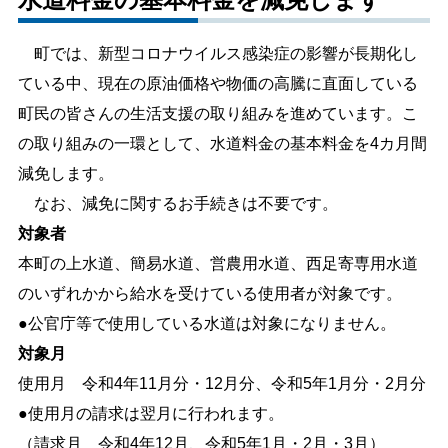
しごと・産業
緊急・防災
町では、新型コロナウイルス感染症の影響が長期化し
ている中、現在の原油価格や物価の高騰に直面している
文字サイズ
町民の皆さんの生活支援の取り組みを進めています。こ
の取り組みの一環として、水道料金の基本料金を4カ月間
標準
拡大
減免します。
色合い
なお、減免に関するお手続きは不要です。
対象者
白
黒
黄
青
本町の上水道、簡易水道、営農用水道、西足寄専用水道
のいずれかから給水を受けている使用者が対象です。
リセット
●公官庁等で使用している水道は対象になりません。
対象月
language
使用月 令和4年11月分・12月分、令和5年1月分・2月分
●使用月の請求は翌月に行われます。
閉じる
（請求月 令和4年12月、令和5年1月・2月・3月）