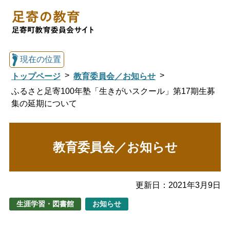
現在の位置
トップページ
教育委員会／お知らせ
ふるさと足寄100年塾「生きがいスクール」第17期生募
集の延期について
総合トップへ戻る
教育委員会／お知らせ
足寄の教育トップ
教育委員会について
教育・手続き
更新日：
2021年3月9日
生涯学習・図書館
お知らせ
図書館
国際交流