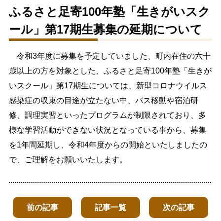
ふるさと足寄100年塾「生きがいスク
生涯学習
文化・スポーツ
ール」第17期生募集の延期について
文字サイズ
令和3年度に募集を予定していました、町内在住の六十
歳以上の方を対象とした、ふるさと足寄100年塾「生きが
標準
拡大
いスクール」第17期生については、新型コロナウイルス
色合い
感染症の収束の目途が立たない中、バス移動や宿泊研
修、調理実習といったプログラムが制限されており、多
白
黒
黄
青
様な学習活動ができない状況となっている事から、募集
を1年間延期し、令和4年度からの開始といたしましたの
リセット
で、ご理解をお願いいたします。
language
前の記事
記事一覧
次の記事
閉じる