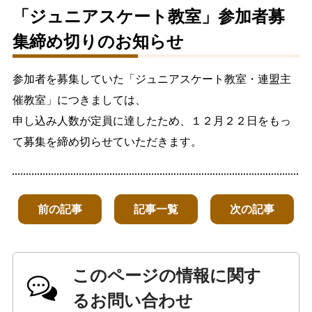
「ジュニアスケート教室」参加者募
生涯学習
文化・スポーツ
集締め切りのお知らせ
文字サイズ
参加者を募集していた「ジュニアスケート教室・連盟主
催教室」につきましては、
標準
拡大
申し込み人数が定員に達したため、１２月２２日をもっ
色合い
て募集を締め切らせていただきます。
白
黒
黄
青
前の記事
記事一覧
次の記事
リセット
language
このページの情報に関す
閉じる
るお問い合わせ